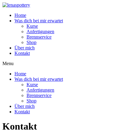
Zum
Inhalt
Home
wechseln
Was dich bei mir erwartet
Kurse
Anfertigungen
Brennservice
Shop
Über mich
Kontakt
Menu
Home
Was dich bei mir erwartet
Kurse
Anfertigungen
Brennservice
Shop
Über mich
Kontakt
Kontakt