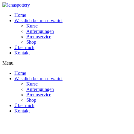
Zum
Inhalt
Home
wechseln
Was dich bei mir erwartet
Kurse
Anfertigungen
Brennservice
Shop
Über mich
Kontakt
Menu
Home
Was dich bei mir erwartet
Kurse
Anfertigungen
Brennservice
Shop
Über mich
Kontakt